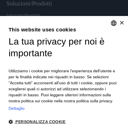
Soluzioni/Prodotti
Soluzioni/Prodotti
×
Soluzioni cloud per aziende
This website uses cookies
Noleggio Hardware e Software
La tua privacy per noi è
ENGLISH
Contratti di assistenza personalizzati
ITALIAN
importante
Microsoft 365 per aziende
Utilizziamo i cookie per migliorare l'esperienza dell'utente e
per le finalità indicate nei riquadri in basso. Se selezioni
Videoconferenza e Telefonia IP
"Accetta tutti" acconsenti all'uso di tutti i cookie, oppure puoi
sceglierei quali ci autorizzi ad utilizzare selezionando i
Stampanti Multifunzione
riquadri in basso. Puoi leggere ulteriori informazioni sulla
nostra politica sui cookie nella nostra politica sulla privacy.
Dettaglio
© Copyright 2022 SISPAC S.r.l. - Capitale Sociale 10.000 euro
PERSONALIZZA COOKIE
i.v. - REA 688865 TO - P.IVA 05153800015 -
Privacy
-
Cookie
-