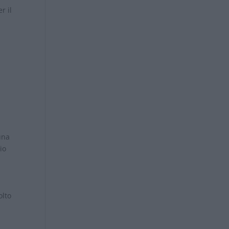
r il
una
io
olto