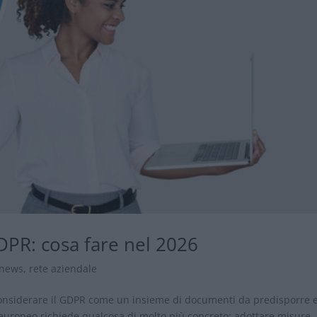
DPR: cosa fare nel 2026
news
,
rete aziendale
onsiderare il GDPR come un insieme di documenti da predisporre 
 europeo richiede qualcosa di molto più concreto: adottare misure