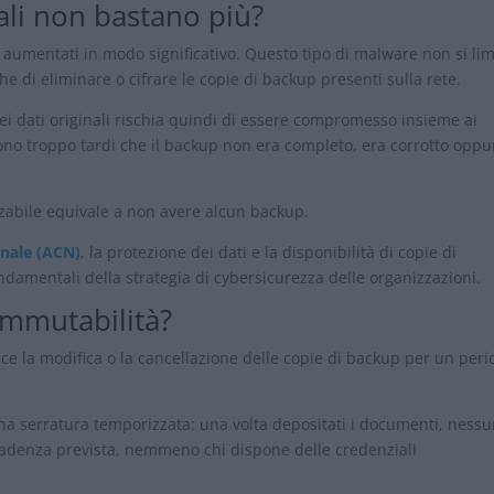
ali non bastano più?
 aumentati in modo significativo. Questo tipo di malware non si lim
he di eliminare o cifrare le copie di backup presenti sulla rete.
i dati originali rischia quindi di essere compromesso insieme ai
rono troppo tardi che il backup non era completo, era corrotto oppu
zabile equivale a non avere alcun backup.
onale (ACN)
, la protezione dei dati e la disponibilità di copie di
ndamentali della strategia di cybersicurezza delle organizzazioni.
immutabilità?
sce la modifica o la cancellazione delle copie di backup per un per
a serratura temporizzata: una volta depositati i documenti, ness
 scadenza prevista, nemmeno chi dispone delle credenziali