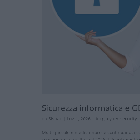
Sicurezza informatica e G
da
Sispac
|
Lug 1, 2026
|
blog
,
cyber-security
,
Molte piccole e medie imprese continuano a c
conservare. In realtà, nel 2026 il Regolamento