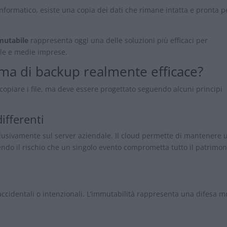
informatico, esiste una copia dei dati che rimane intatta e pronta pe
mutabile
rappresenta oggi una delle soluzioni più efficaci per
ole e medie imprese.
ma di backup realmente efficace?
opiare i file, ma deve essere progettato seguendo alcuni principi
ifferenti
clusivamente sul server aziendale. Il cloud permette di mantenere 
cendo il rischio che un singolo evento comprometta tutto il patrimon
ccidentali o intenzionali. L’immutabilità rappresenta una difesa m