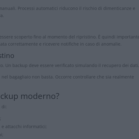
anuali. Processi automatici riducono il rischio di dimenticanze e
a.
ssere scoperto fino al momento del ripristino. È quindi important
ta correttamente e ricevere notifiche in caso di anomalie.
stino
o. Un backup deve essere verificato simulando il recupero dei dati
 nel bagagliaio non basta. Occorre controllare che sia realmente
backup moderno?
 di:
;
 attacchi informatici;
i;