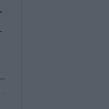
ita
re
iodo
uno