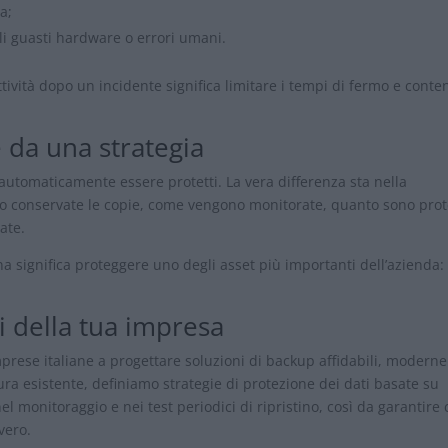
a;
li guasti hardware o errori umani.
ività dopo un incidente significa limitare i tempi di fermo e conte
e da una strategia
 automaticamente essere protetti. La vera differenza sta nella
no conservate le copie, come vengono monitorate, quanto sono prot
ate.
a significa proteggere uno degli asset più importanti dell’azienda: 
i della tua impresa
prese italiane a progettare soluzioni di backup affidabili, moderne
tura esistente, definiamo strategie di protezione dei dati basate su
el monitoraggio e nei test periodici di ripristino, così da garantire
vero.