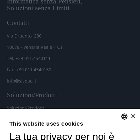
Informatica senza Pensieri,
Soluzioni senza Limiti
Contatti
Via Druento, 280
10078 - Venaria Reale (TO)
Tel. +39 011.4540111
Fax. +39 011.4540160
info@sispac.it
Soluzioni/Prodotti
Soluzioni/Prodotti
×
Soluzioni cloud per aziende
This website uses cookies
Noleggio Hardware e Software
La tua privacy per noi è
ENGLISH