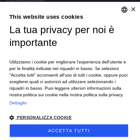
Soluzioni/Prodotti
×
Soluzioni cloud per aziende
This website uses cookies
Noleggio Hardware e Software
La tua privacy per noi è
ENGLISH
Contratti di assistenza personalizzati
ITALIAN
importante
Microsoft 365 per aziende
Utilizziamo i cookie per migliorare l'esperienza dell'utente e
per le finalità indicate nei riquadri in basso. Se selezioni
Videoconferenza e Telefonia IP
"Accetta tutti" acconsenti all'uso di tutti i cookie, oppure puoi
sceglierei quali ci autorizzi ad utilizzare selezionando i
Stampanti Multifunzione
riquadri in basso. Puoi leggere ulteriori informazioni sulla
nostra politica sui cookie nella nostra politica sulla privacy.
Dettaglio
PERSONALIZZA COOKIE
© Copyright 2022 SISPAC S.r.l. - Capitale Sociale 10.000 euro
i.v. - REA 688865 TO - P.IVA 05153800015 -
Privacy
-
Cookie
-
Sitemap
ACCETTA TUTTI
Sito creato da
etinet.it