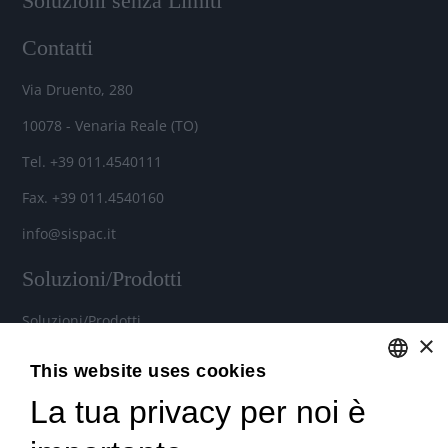
Soluzioni senza Limiti
Contatti
Via Druento, 280
10078 - Venaria Reale (TO)
Tel. +39 011.4540111
Fax. +39 011.4540160
info@sispac.it
Soluzioni/Prodotti
Soluzioni/Prodotti
×
Soluzioni cloud per aziende
This website uses cookies
Noleggio Hardware e Software
La tua privacy per noi è
ENGLISH
Contratti di assistenza personalizzati
ITALIAN