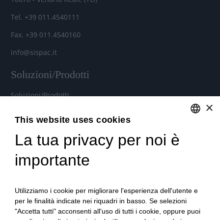
Tel. +39 011.4540111
Fax. +39 011.4540160
info@sispac.it
Soluzioni/Prodotti
Soluzioni/Prodotti
×
Soluzioni cloud per aziende
This website uses cookies
Noleggio Hardware e Software
La tua privacy per noi è
ENGLISH
Contratti di assistenza personalizzati
ITALIAN
importante
Microsoft 365 per aziende
Utilizziamo i cookie per migliorare l'esperienza dell'utente e
per le finalità indicate nei riquadri in basso. Se selezioni
Videoconferenza e Telefonia IP
"Accetta tutti" acconsenti all'uso di tutti i cookie, oppure puoi