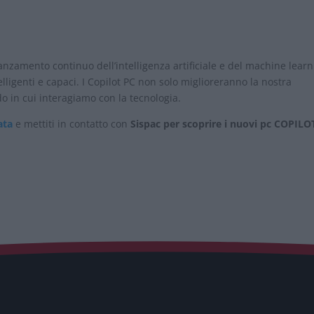
vanzamento continuo dell’intelligenza artificiale e del machine learn
lligenti e capaci. I Copilot PC non solo miglioreranno la nostra
o in cui interagiamo con la tecnologia.
ata
e mettiti in contatto con
Sispac per scoprire i nuovi pc COPILOT