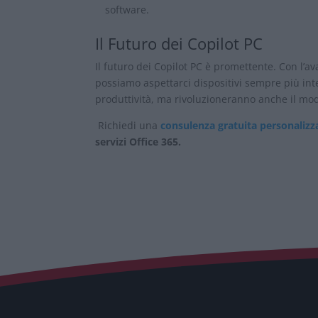
software.
Il Futuro dei Copilot PC
Il futuro dei Copilot PC è promettente. Con l’a
possiamo aspettarci dispositivi sempre più inte
produttività, ma rivoluzioneranno anche il mod
Richiedi una
consulenza gratuita personalizz
servizi Office 365.