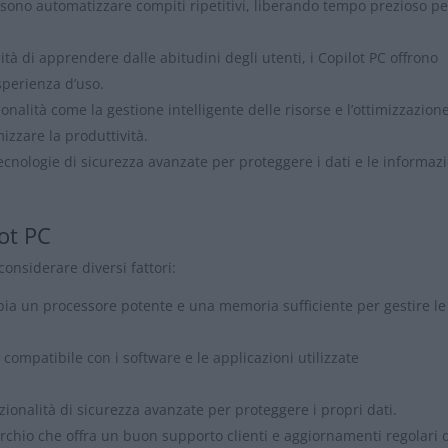
ossono automatizzare compiti ripetitivi, liberando tempo prezioso pe
cità di apprendere dalle abitudini degli utenti, i Copilot PC offrono
sperienza d’uso.
ionalità come la gestione intelligente delle risorse e l’ottimizzazion
izzare la produttività.
tecnologie di sicurezza avanzate per proteggere i dati e le informaz
lot PC
onsiderare diversi fattori:
abbia un processore potente e una memoria sufficiente per gestire le
ia compatibile con i software e le applicazioni utilizzate
zionalità di sicurezza avanzate per proteggere i propri dati.
rchio che offra un buon supporto clienti e aggiornamenti regolari 