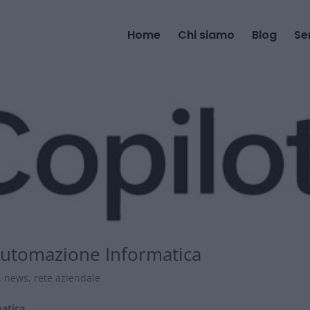
Home
Chi siamo
Blog
Se
l’Automazione Informatica
,
news
,
rete aziendale
matica