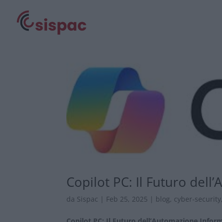
Copilot PC: Il Futuro del
da
Sispac
|
Feb 25, 2025
|
blog
,
cyber-security
Copilot PC: Il Futuro dell’Automazione Infor