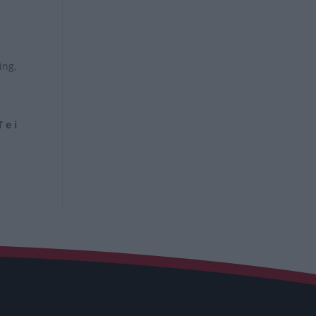
ing,
 e i