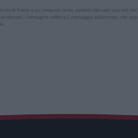
strato di fronte a un computer lento, simbolo dei costi nascosti che
i obsoleti. L’immagine rafforza il messaggio dell’articolo, che spi
le.