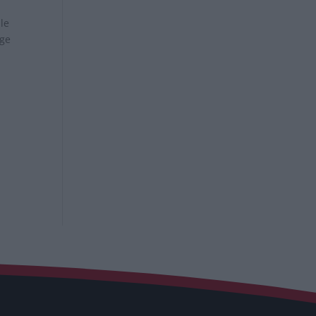
 le
nge