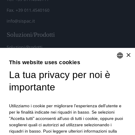
Fax. +39 011.4540160
info@sispac.it
Soluzioni/Prodotti
Soluzioni/Prodotti
×
Soluzioni cloud per aziende
This website uses cookies
Noleggio Hardware e Software
La tua privacy per noi è
ENGLISH
Contratti di assistenza personalizzati
ITALIAN
importante
Microsoft 365 per aziende
Utilizziamo i cookie per migliorare l'esperienza dell'utente e
per le finalità indicate nei riquadri in basso. Se selezioni
Videoconferenza e Telefonia IP
"Accetta tutti" acconsenti all'uso di tutti i cookie, oppure puoi
sceglierei quali ci autorizzi ad utilizzare selezionando i
Stampanti Multifunzione
riquadri in basso. Puoi leggere ulteriori informazioni sulla