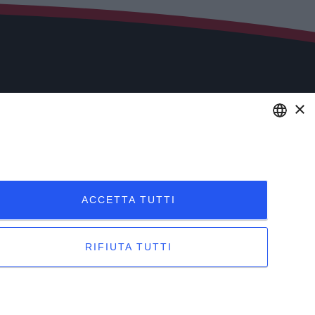
×
Microsoft 365 per aziende
Videoconferenza e Telefonia IP
ENGLISH
Stampanti Multifunzione
ITALIAN
ACCETTA TUTTI
izzati
RIFIUTA TUTTI
temap
Sito creato da
etinet.it