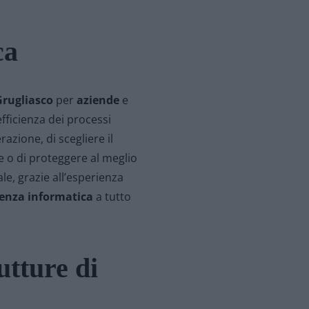
ca
rugliasco
per
aziende
e
efficienza dei processi
azione, di scegliere il
e o di proteggere al meglio
ale, grazie all’esperienza
enza informatica
a tutto
utture di