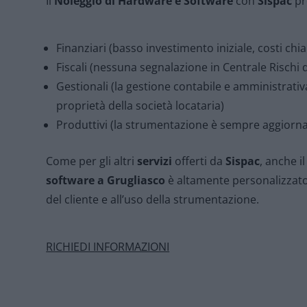
Il
Noleggio di Hardware e Software
con
Sispac
pr
Finanziari (basso investimento iniziale, costi ch
Fiscali (nessuna segnalazione in Centrale Rischi d
Gestionali (la gestione contabile e amministrativ
proprietà della società locataria)
Produttivi (la strumentazione è sempre aggiorna
Come per gli altri
servizi
offerti da
Sispac
, anche i
software a Grugliasco
è altamente personalizzato 
del cliente e all’uso della strumentazione.
RICHIEDI INFORMAZIONI