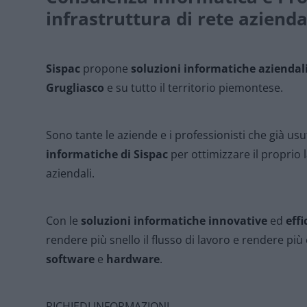
infrastruttura di rete azienda
Sispac
propone
soluzioni informatiche aziendal
Grugliasco
e su tutto il territorio piemontese.
Sono tante le aziende e i professionisti che già us
informatiche di Sispac
per ottimizzare il proprio 
aziendali.
Con le
soluzioni informatiche innovative
ed
effi
rendere più snello il flusso di lavoro e rendere più e
software
e
hardware
.
RICHIEDI INFORMAZIONI