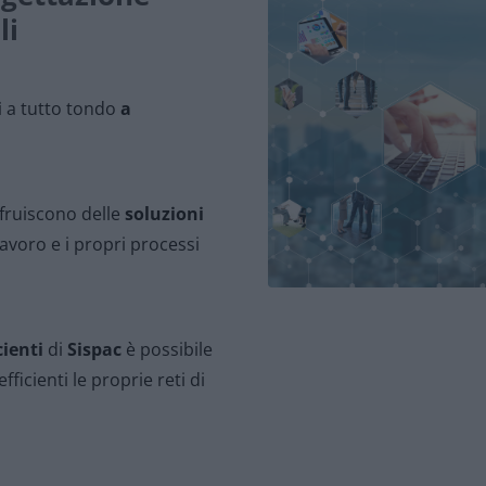
li
i
a tutto tondo
a
ufruiscono delle
soluzioni
lavoro e i propri processi
cienti
di
Sispac
è possibile
fficienti le proprie reti di