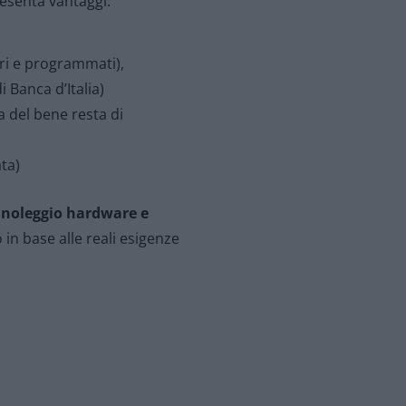
esenta vantaggi:
iari e programmati),
i Banca d’Italia)
a del bene resta di
ta)
l
noleggio hardware e
in base alle reali esigenze