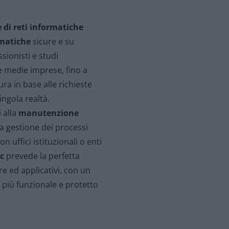
 di reti informatiche
rmatiche
sicure e su
sionisti e studi
e medie imprese, fino a
ra in base alle richieste
ingola realtà.
i
alla
manutenzione
lla gestione dei processi
n uffici istituzionali o enti
ac
prevede la perfetta
e ed applicativi, con un
 più funzionale e protetto