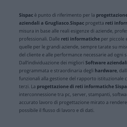
Sispac
è punto di riferimento per la
progettazione
aziendali
a Grugliasco
.
Sispac
progetta
reti info
misura in base alle reali esigenze di aziende, profes
professionali. Dalle
reti informatiche
per piccole 
quelle per le grandi aziende, sempre tarate su misu
del cliente e alle performance necessarie ad ogni s
Dall’individuazione dei migliori
Software aziendal
programmata e straordinaria degli
hardware
, da
funzionali alla gestione del rapporto istituzionale co
terzi.
La
progettazione di reti informatiche Sisp
interconnessione tra pc, server, stampanti, softwar
accurato lavoro di progettazione mirato a rendere
possibile il flusso di lavoro e di dati.