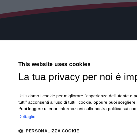
Contatti
Via Druent
This website uses cookies
Informatica senza Pensieri,
10078 - Ve
La tua privacy per noi è im
Soluzioni senza Limiti
Tel. +39 0
Fax. +39 0
Utilizziamo i cookie per migliorare l'esperienza dell'utente e pe
tutti" acconsenti all'uso di tutti i cookie, oppure puoi scegliere
info@sispa
Puoi leggere ulteriori informazioni sulla nostra politica sui cook
Dettaglio
PERSONALIZZA COOKIE
© Copyright 2022 SISPAC S.r.l. - Capitale Sociale 10.000 