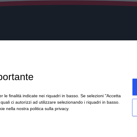
Soluzioni/Prodotti
o, 280
Soluzioni/Prodotti
naria Reale (TO)
Soluzioni cloud per aziende
portante
11.4540111
Noleggio Hardware e Software
11.4540160
Contratti di assistenza personal
r le finalità indicate nei riquadri in basso. Se selezioni "Accetta
i quali ci autorizzi ad utilizzare selezionando i riquadri in basso.
c.it
ie nella nostra politica sulla privacy.
euro i.v. - REA 688865 TO - P.IVA 05153800015 -
Privacy
-
Cookie
-
Si