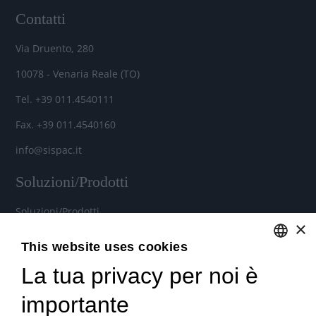
Contatti
Via Druento, 280
10078 - Venaria Reale (TO)
Tel. +39 011.4540111
Fax. +39 011.4540160
info@sispac.it
Soluzioni/Prodotti
Soluzioni/Prodotti
×
Soluzioni cloud per aziende
This website uses cookies
Noleggio Hardware e Software
La tua privacy per noi è
ENGLISH
Contratti di assistenza personalizzati
ITALIAN
importante