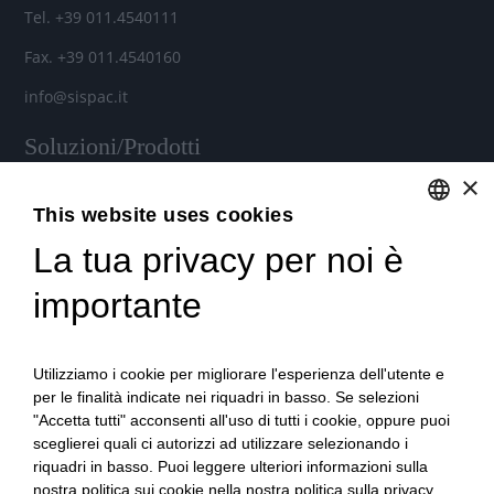
Tel. +39 011.4540111
Fax. +39 011.4540160
info@sispac.it
Soluzioni/Prodotti
×
Soluzioni/Prodotti
This website uses cookies
Soluzioni cloud per aziende
La tua privacy per noi è
ENGLISH
Noleggio Hardware e Software
ITALIAN
importante
Contratti di assistenza personalizzati
Utilizziamo i cookie per migliorare l'esperienza dell'utente e
per le finalità indicate nei riquadri in basso. Se selezioni
Microsoft 365 per aziende
"Accetta tutti" acconsenti all'uso di tutti i cookie, oppure puoi
Videoconferenza e Telefonia IP
sceglierei quali ci autorizzi ad utilizzare selezionando i
riquadri in basso. Puoi leggere ulteriori informazioni sulla
Stampanti Multifunzione
nostra politica sui cookie nella nostra politica sulla privacy.